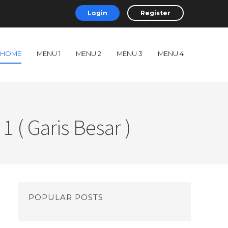
Login
Register
HOME
MENU 1
MENU 2
MENU 3
MENU 4
 ( Garis Besar )
POPULAR POSTS