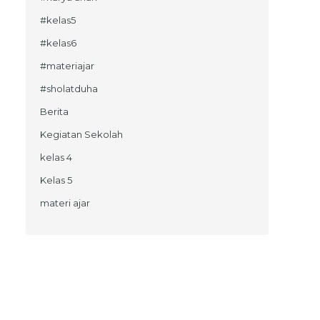
#kelas5
#kelas6
#materiajar
#sholatduha
Berita
Kegiatan Sekolah
kelas 4
Kelas 5
materi ajar