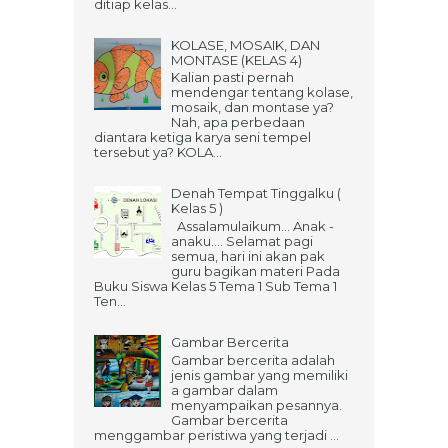
ditiap kelas...
KOLASE, MOSAIK, DAN
MONTASE (KELAS 4)
Kalian pasti pernah
mendengar tentang kolase,
mosaik, dan montase ya?
Nah, apa perbedaan
diantara ketiga karya seni tempel
tersebut ya? KOLA...
Denah Tempat Tinggalku (
Kelas 5 )
Assalamulaikum... Anak -
anaku.... Selamat pagi
semua, hari ini akan pak
guru bagikan materi Pada
Buku Siswa Kelas 5 Tema 1 Sub Tema 1
Ten...
Gambar Bercerita
Gambar bercerita adalah
jenis gambar yang memiliki
a gambar dalam
menyampaikan pesannya.
Gambar bercerita
menggambar peristiwa yang terjadi ...