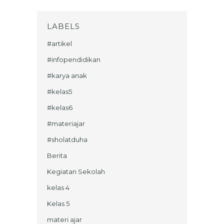
LABELS
#artikel
#infopendidikan
#karya anak
#kelas5
#kelas6
#materiajar
#sholatduha
Berita
Kegiatan Sekolah
kelas 4
Kelas 5
materi ajar