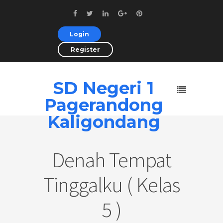
Login
Register
SD Negeri 1
Pagerandong
Kaligondang
Denah Tempat
Tinggalku ( Kelas
5 )