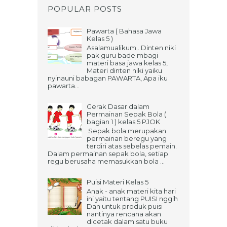
POPULAR POSTS
Pawarta ( Bahasa Jawa
Kelas 5 )
Asalamualikum.. Dinten niki
pak guru bade mbagi
materi basa jawa kelas 5,
Materi dinten niki yaiku
nyinauni babagan PAWARTA, Apa iku
pawarta...
Gerak Dasar dalam
Permainan Sepak Bola (
bagian 1 ) kelas 5 PJOK
Sepak bola merupakan
permainan beregu yang
terdiri atas sebelas pemain.
Dalam permainan sepak bola, setiap
regu berusaha memasukkan bola ...
Puisi Materi Kelas 5
Anak - anak materi kita hari
ini yaitu tentang PUISI nggih
Dan untuk produk puisi
nantinya rencana akan
dicetak dalam satu buku