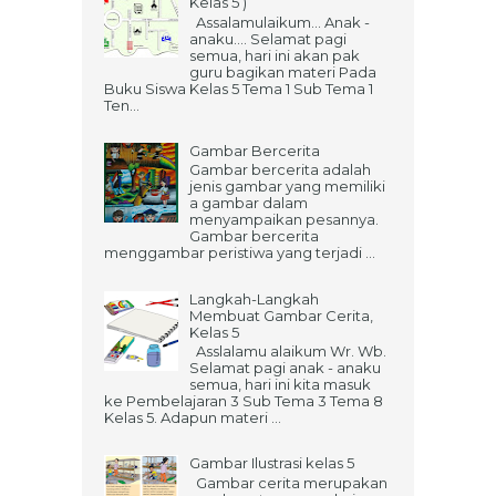
Kelas 5 )
Assalamulaikum... Anak -
anaku.... Selamat pagi
semua, hari ini akan pak
guru bagikan materi Pada
Buku Siswa Kelas 5 Tema 1 Sub Tema 1
Ten...
Gambar Bercerita
Gambar bercerita adalah
jenis gambar yang memiliki
a gambar dalam
menyampaikan pesannya.
Gambar bercerita
menggambar peristiwa yang terjadi ...
Langkah-Langkah
Membuat Gambar Cerita,
Kelas 5
Asslalamu alaikum Wr. Wb.
Selamat pagi anak - anaku
semua, hari ini kita masuk
ke Pembelajaran 3 Sub Tema 3 Tema 8
Kelas 5. Adapun materi ...
Gambar Ilustrasi kelas 5
Gambar cerita merupakan