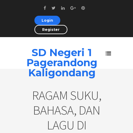
Login
Register
SD Negeri 1
Pagerandong
Kaligondang
RAGAM SUKU,
BAHASA, DAN
LAGU DI