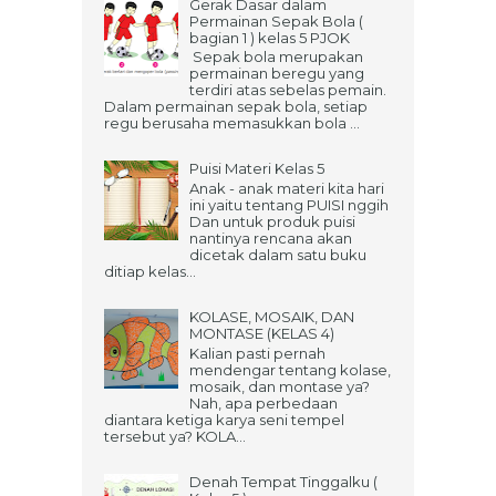
Gerak Dasar dalam
Permainan Sepak Bola (
bagian 1 ) kelas 5 PJOK
Sepak bola merupakan
permainan beregu yang
terdiri atas sebelas pemain.
Dalam permainan sepak bola, setiap
regu berusaha memasukkan bola ...
Puisi Materi Kelas 5
Anak - anak materi kita hari
ini yaitu tentang PUISI nggih
Dan untuk produk puisi
nantinya rencana akan
dicetak dalam satu buku
ditiap kelas...
KOLASE, MOSAIK, DAN
MONTASE (KELAS 4)
Kalian pasti pernah
mendengar tentang kolase,
mosaik, dan montase ya?
Nah, apa perbedaan
diantara ketiga karya seni tempel
tersebut ya? KOLA...
Denah Tempat Tinggalku (