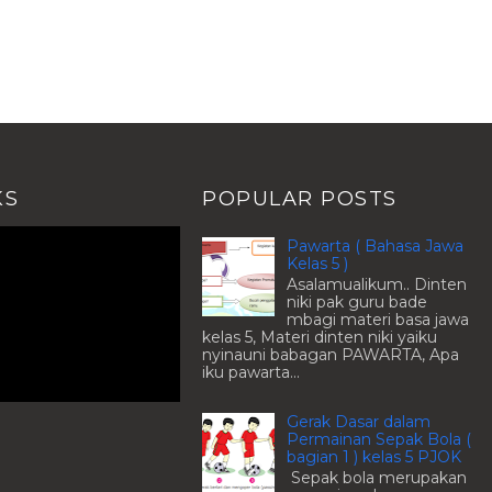
KS
POPULAR POSTS
Pawarta ( Bahasa Jawa
Kelas 5 )
Asalamualikum.. Dinten
niki pak guru bade
mbagi materi basa jawa
kelas 5, Materi dinten niki yaiku
nyinauni babagan PAWARTA, Apa
iku pawarta...
Gerak Dasar dalam
Permainan Sepak Bola (
bagian 1 ) kelas 5 PJOK
Sepak bola merupakan