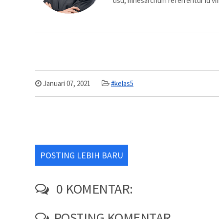
usu, mnesarchum referrentur id vi
Januari 07, 2021
#kelas5
POSTING LEBIH BARU
0 KOMENTAR:
POSTING KOMENTAR