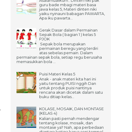
Asalamualikum.. Dinten niki pak
guru bade mbagi materi basa
jawa kelas 5, Materi dinten niki
yaiku nyinauni babagan PAWARTA,
Apa iku pawarta...
Gerak Dasar dalam Permainan
Sepak Bola ( bagian 1 ) kelas 5
PJOK
Sepak bola merupakan
permainan beregu yang terdiri
atas sebelas pemain. Dalam
permainan sepak bola, setiap regu berusaha
memasukkan bola ...
Puisi Materi Kelas 5
Anak - anak materi kita hari ini
yaitu tentang PUISI nggih Dan
untuk produk puisi nantinya
rencana akan dicetak dalam satu
buku ditiap kelas...
KOLASE, MOSAIK, DAN MONTASE
u
(KELAS 4)
Kalian pasti pernah mendengar
tentang kolase, mosaik, dan
montase ya? Nah, apa perbedaan
diantara ketiga karya seni tempel