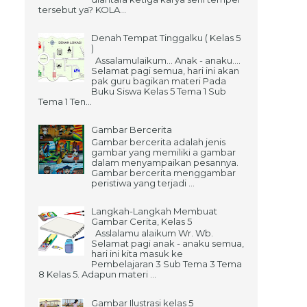
tersebut ya? KOLA...
Denah Tempat Tinggalku ( Kelas 5
)
Assalamulaikum... Anak - anaku....
Selamat pagi semua, hari ini akan
pak guru bagikan materi Pada
Buku Siswa Kelas 5 Tema 1 Sub
Tema 1 Ten...
Gambar Bercerita
Gambar bercerita adalah jenis
gambar yang memiliki a gambar
dalam menyampaikan pesannya.
Gambar bercerita menggambar
peristiwa yang terjadi ...
Langkah-Langkah Membuat
Gambar Cerita, Kelas 5
Asslalamu alaikum Wr. Wb.
Selamat pagi anak - anaku semua,
hari ini kita masuk ke
Pembelajaran 3 Sub Tema 3 Tema
8 Kelas 5. Adapun materi ...
Gambar Ilustrasi kelas 5