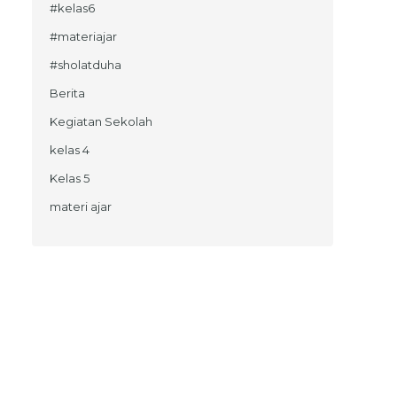
#kelas6
#materiajar
#sholatduha
Berita
Kegiatan Sekolah
kelas 4
Kelas 5
materi ajar