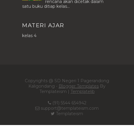
rencana akan dicetak dalam
satu buku ditiap kelas...
MATERI AJAR
kelas 4
Copyrights @ SD Negeri 1 Pagerandong
Kaligondang -
Blogger Templates
By
Templateism |
Templatelib
(91) 5544 654942
support@templateism.com
Templateism