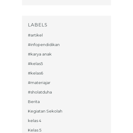
LABELS
#artikel
#infopendidikan
#karya anak
#kelas5
#kelas6
#materiajar
#sholatduha
Berita
Kegiatan Sekolah
kelas 4
Kelas 5