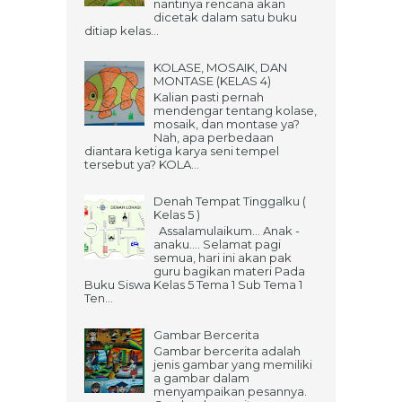
nantinya rencana akan
dicetak dalam satu buku
ditiap kelas...
KOLASE, MOSAIK, DAN
MONTASE (KELAS 4)
Kalian pasti pernah
mendengar tentang kolase,
mosaik, dan montase ya?
Nah, apa perbedaan
diantara ketiga karya seni tempel
tersebut ya? KOLA...
Denah Tempat Tinggalku (
Kelas 5 )
Assalamulaikum... Anak -
anaku.... Selamat pagi
semua, hari ini akan pak
guru bagikan materi Pada
Buku Siswa Kelas 5 Tema 1 Sub Tema 1
Ten...
Gambar Bercerita
Gambar bercerita adalah
jenis gambar yang memiliki
a gambar dalam
menyampaikan pesannya.