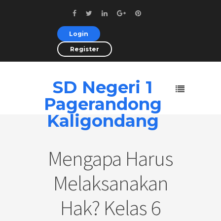
Login
Register
SD Negeri 1
Pagerandong
Kaligondang
Mengapa Harus
Melaksanakan
Hak? Kelas 6