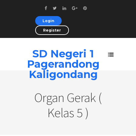
Login
Register
SD Negeri 1
Pagerandong
Kaligondang
Organ Gerak (
Kelas 5 )