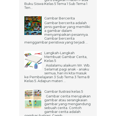
Buku Siswa Kelas 5 Tema 1 Sub Tema 1
Ten...
Gambar Bercerita
Gambar bercerita adalah
jenis gambar yang memiliki
a gambar dalam
menyampaikan pesannya.
Gambar bercerita
menggambar peristiwa yang terjadi ...
Langkah-Langkah
Membuat Gambar Cerita,
Kelas 5
Asslalamu alaikum Wr. Wb.
Selamat pagi anak - anaku
semua, hari ini kita masuk
ke Pembelajaran 3 Sub Tema 3 Tema 8
Kelas 5. Adapun materi ...
Gambar Ilustrasi kelas 5
Gambar cerita merupakan
gambar atau serangkaian
gambar yang mengandung
sebuah cerita. Contoh
gambar cerita adalah
gambar ilustrasi. Gamb...