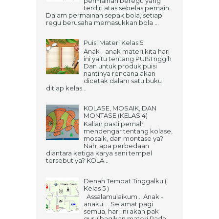
permainan beregu yang
terdiri atas sebelas pemain.
Dalam permainan sepak bola, setiap
regu berusaha memasukkan bola ...
Puisi Materi Kelas 5
Anak - anak materi kita hari
ini yaitu tentang PUISI nggih
Dan untuk produk puisi
nantinya rencana akan
dicetak dalam satu buku
ditiap kelas...
KOLASE, MOSAIK, DAN
MONTASE (KELAS 4)
Kalian pasti pernah
mendengar tentang kolase,
mosaik, dan montase ya?
Nah, apa perbedaan
diantara ketiga karya seni tempel
tersebut ya? KOLA...
Denah Tempat Tinggalku (
Kelas 5 )
Assalamulaikum... Anak -
anaku.... Selamat pagi
semua, hari ini akan pak
guru bagikan materi Pada