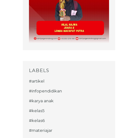
LABELS
#artikel
#infopendidikan
#karya anak
#kelas5
#kelas6
#materiajar