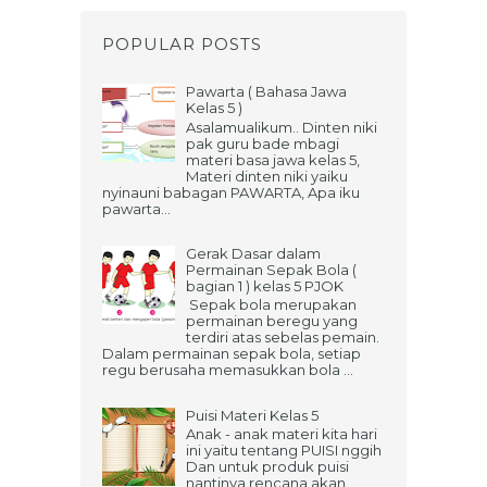
POPULAR POSTS
Pawarta ( Bahasa Jawa
Kelas 5 )
Asalamualikum.. Dinten niki
pak guru bade mbagi
materi basa jawa kelas 5,
Materi dinten niki yaiku
nyinauni babagan PAWARTA, Apa iku
pawarta...
Gerak Dasar dalam
Permainan Sepak Bola (
bagian 1 ) kelas 5 PJOK
Sepak bola merupakan
permainan beregu yang
terdiri atas sebelas pemain.
Dalam permainan sepak bola, setiap
regu berusaha memasukkan bola ...
Puisi Materi Kelas 5
Anak - anak materi kita hari
ini yaitu tentang PUISI nggih
Dan untuk produk puisi
nantinya rencana akan