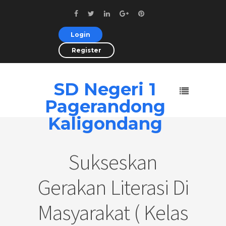
Login
Register
SD Negeri 1
Pagerandong
Kaligondang
Sukseskan
Gerakan Literasi Di
Masyarakat ( Kelas