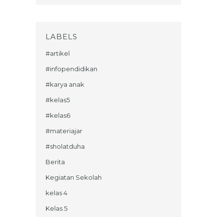
LABELS
#artikel
#infopendidikan
#karya anak
#kelas5
#kelas6
#materiajar
#sholatduha
Berita
Kegiatan Sekolah
kelas 4
Kelas 5