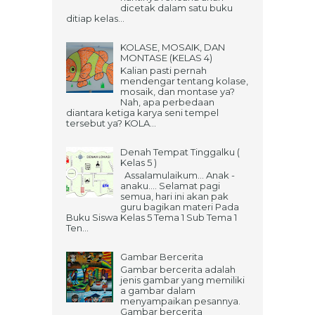
dicetak dalam satu buku
ditiap kelas...
KOLASE, MOSAIK, DAN
MONTASE (KELAS 4)
Kalian pasti pernah
mendengar tentang kolase,
mosaik, dan montase ya?
Nah, apa perbedaan
diantara ketiga karya seni tempel
tersebut ya? KOLA...
Denah Tempat Tinggalku (
Kelas 5 )
Assalamulaikum... Anak -
anaku.... Selamat pagi
semua, hari ini akan pak
guru bagikan materi Pada
Buku Siswa Kelas 5 Tema 1 Sub Tema 1
Ten...
Gambar Bercerita
Gambar bercerita adalah
jenis gambar yang memiliki
a gambar dalam
menyampaikan pesannya.
Gambar bercerita