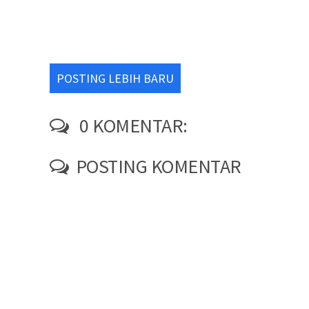
POSTING LEBIH BARU
0 KOMENTAR:
POSTING KOMENTAR