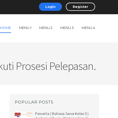
Login
Register
HOME
MENU 1
MENU 2
MENU 3
MENU 4
uti Prosesi Pelepasan.
POPULAR POSTS
Pawarta ( Bahasa Jawa Kelas 5 )