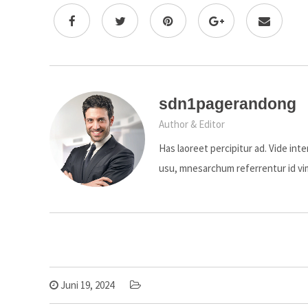
sdn1pagerandong
Author & Editor
Has laoreet percipitur ad. Vide int
usu, mnesarchum referrentur id vi
Juni 19, 2024