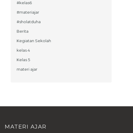
#kelas6
#materiajar
#sholatduha
Berita
Kegiatan Sekolah
kelas 4
Kelas 5
materi ajar
MATERI AJAR