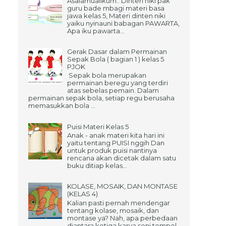
Asalamualikum.. Dinten niki pak
guru bade mbagi materi basa
jawa kelas 5, Materi dinten niki
yaiku nyinauni babagan PAWARTA,
Apa iku pawarta...
Gerak Dasar dalam Permainan
Sepak Bola ( bagian 1 ) kelas 5
PJOK
Sepak bola merupakan
permainan beregu yang terdiri
atas sebelas pemain. Dalam
permainan sepak bola, setiap regu berusaha
memasukkan bola ...
Puisi Materi Kelas 5
Anak - anak materi kita hari ini
yaitu tentang PUISI nggih Dan
untuk produk puisi nantinya
rencana akan dicetak dalam satu
buku ditiap kelas...
KOLASE, MOSAIK, DAN MONTASE
(KELAS 4)
Kalian pasti pernah mendengar
tentang kolase, mosaik, dan
montase ya? Nah, apa perbedaan
diantara ketiga karya seni tempel