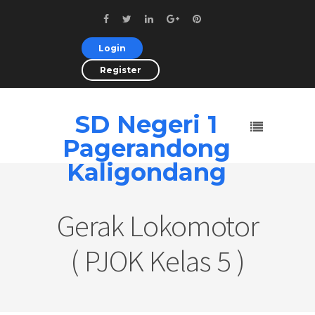
Login
Register
SD Negeri 1
Pagerandong
Kaligondang
Gerak Lokomotor
( PJOK Kelas 5 )