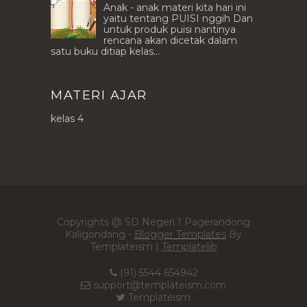
Anak - anak materi kita hari ini
yaitu tentang PUISI nggih Dan
untuk produk puisi nantinya
rencana akan dicetak dalam
satu buku ditiap kelas...
MATERI AJAR
kelas 4
Copyrights @ SD Negeri 1 Pagerandong
Kaligondang -
Blogger Templates
By
Templateism |
Templatelib
(91) 5544 654942
support@templateism.com
Templateism