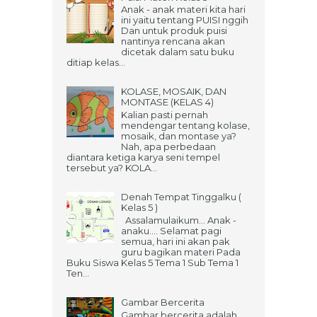
Anak - anak materi kita hari
ini yaitu tentang PUISI nggih
Dan untuk produk puisi
nantinya rencana akan
dicetak dalam satu buku
ditiap kelas...
KOLASE, MOSAIK, DAN
MONTASE (KELAS 4)
Kalian pasti pernah
mendengar tentang kolase,
mosaik, dan montase ya?
Nah, apa perbedaan
diantara ketiga karya seni tempel
tersebut ya? KOLA...
Denah Tempat Tinggalku (
Kelas 5 )
Assalamulaikum... Anak -
anaku.... Selamat pagi
semua, hari ini akan pak
guru bagikan materi Pada
Buku Siswa Kelas 5 Tema 1 Sub Tema 1
Ten...
Gambar Bercerita
Gambar bercerita adalah