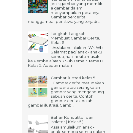
jenis gambar yang memiliki
a gambar dalam
menyampaikan pesannya.
Gambar bercerita
menggambar peristiwa yang terjadi ...
Langkah-Langkah
Membuat Gambar Cerita,
Kelas 5
Asslalamu alaikum Wr. Wb.
Selamat pagi anak - anaku
semua, hari ini kita masuk
ke Pembelajaran 3 Sub Tema 3 Tema 8
Kelas 5. Adapun materi ...
Gambar Ilustrasi kelas 5
Gambar cerita merupakan
gambar atau serangkaian
gambar yang mengandung
sebuah cerita. Contoh
gambar cerita adalah
gambar ilustrasi. Gamb...
Bahan Konduktor dan
Isolator ( Kelas 5 )
Assalamulaikum anak -
anak, semoga semua dalam