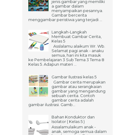
jenis gambar yang memiliki
a gambar dalam
menyampaikan pesannya.
Gambar bercerita
menggambar peristiwa yang terjadi ...
Langkah-Langkah
Membuat Gambar Cerita,
Kelas 5
Asslalamu alaikum Wr. Wb.
Selamat pagi anak - anaku
semua, hari ini kita masuk
ke Pembelajaran 3 Sub Tema 3 Tema 8
Kelas 5. Adapun materi ...
Gambar Ilustrasi kelas 5
Gambar cerita merupakan
gambar atau serangkaian
gambar yang mengandung
sebuah cerita. Contoh
gambar cerita adalah
gambar ilustrasi. Gamb...
Bahan Konduktor dan
Isolator ( Kelas 5 )
Assalamulaikum anak -
anak, semoga semua dalam