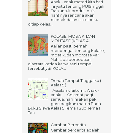
Anak - anak materi kita hari
ini yaitu tentang PUISI nggih
Dan untuk produk puisi
nantinya rencana akan
dicetak dalam satu buku
ditiap kelas...
KOLASE, MOSAIK, DAN
MONTASE (KELAS 4)
Kalian pasti pernah
mendengar tentang kolase,
mosaik, dan montase ya?
Nah, apa perbedaan
diantara ketiga karya seni tempel
tersebut ya? KOLA...
Denah Tempat Tinggalku (
Kelas 5 )
Assalamulaikum... Anak -
anaku.... Selamat pagi
semua, hari ini akan pak
guru bagikan materi Pada
Buku Siswa Kelas 5 Tema 1 Sub Tema 1
Ten...
Gambar Bercerita
Gambar bercerita adalah