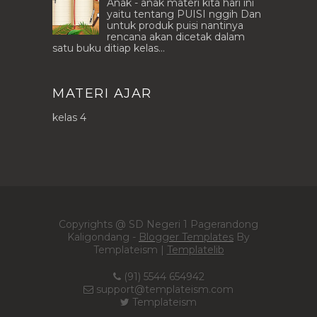
Anak - anak materi kita hari ini
yaitu tentang PUISI nggih Dan
untuk produk puisi nantinya
rencana akan dicetak dalam
satu buku ditiap kelas...
MATERI AJAR
kelas 4
Copyrights @ SD Negeri 1 Pagerandong
Kaligondang -
Blogger Templates
By
Templateism |
Templatelib
(91) 5544 654942
support@templateism.com
Templateism