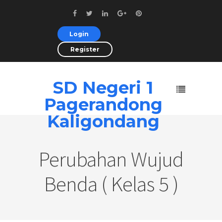
Login
Register
SD Negeri 1
Pagerandong
Kaligondang
Perubahan Wujud
Benda ( Kelas 5 )